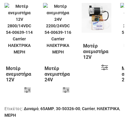
Μοτέρ
ανεμιστήρα
12V
2200/14VDC
Μοτέρ
Μοτέρ
54-00639-
Μοτ
ανεμιστήρα
ανεμιστήρα
117 Carrier
ανεμ
12V
24V
24V
2800/14VDC
2200/24VDC
2200
54-00639-
54-00639-
54-0
114 Carrier
116 Carrier
118 C
Ετικέτες:
Δυναμό
,
65AMP
,
30-50326-00
,
Carrier
,
ΗΛΕΚΤΡΙΚΑ
,
ΜΕΡΗ