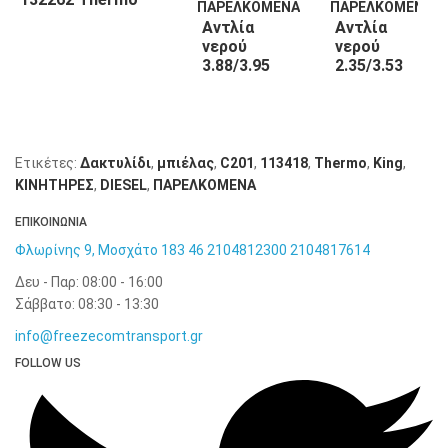
King
Αντλία
Αντλία
νερού
νερού
3.88/3.95
2.35/3.53
132263
130508
Thermo
Thermo
King
King
Ετικέτες:
Δακτυλίδι
,
μπιέλας
,
C201
,
113418
,
Thermo
,
King
,
KΙΝΗΤΗΡΕΣ
,
DIESEL
,
ΠΑΡΕΛΚΟΜΕΝΑ
ΕΠΙΚΟΙΝΩΝΙΑ
Φλωρίνης 9, Μοσχάτο 183 46
2104812300
2104817614
Δευ - Παρ: 08:00 - 16:00
Σάββατο: 08:30 - 13:30
info@freezecomtransport.gr
FOLLOW US