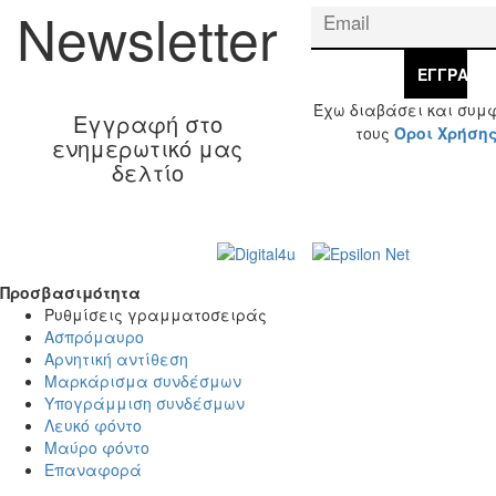
Newsletter
ΕΓΓΡΑΦΉ
Έχω διαβάσει και συμ
Εγγραφή στο
τους
Όροι Χρήση
ενημερωτικό μας
δελτίο
Web Design & Development by
© 2026 Γ. & Α.
Βασιλάκης και Σια ΟΕ.
Προσβασιμότητα
Προσβασιμότητα
Ρυθμίσεις γραμματοσειράς
Ασπρόμαυρο
Αρνητική αντίθεση
Μαρκάρισμα συνδέσμων
Υπογράμμιση συνδέσμων
Λευκό φόντο
Μαύρο φόντο
Επαναφορά