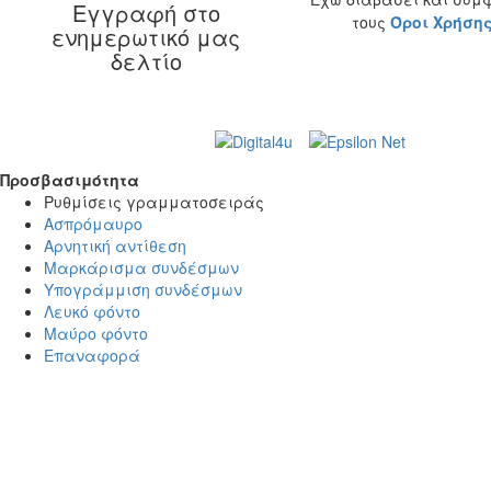
Εγγραφή στο
τους
Όροι Χρήση
ενημερωτικό μας
δελτίο
Web Design & Development by
© 2026 Γ. & Α.
Βασιλάκης και Σια ΟΕ.
Προσβασιμότητα
Προσβασιμότητα
Ρυθμίσεις γραμματοσειράς
Ασπρόμαυρο
Αρνητική αντίθεση
Μαρκάρισμα συνδέσμων
Υπογράμμιση συνδέσμων
Λευκό φόντο
Μαύρο φόντο
Επαναφορά