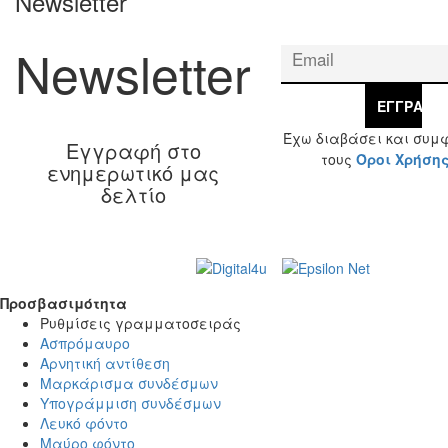
Newsletter
Newsletter
ΕΓΓΡΑΦΉ
Έχω διαβάσει και συμ
Εγγραφή στο
τους
Όροι Χρήση
ενημερωτικό μας
δελτίο
Web Design & Development by
© 2026 Γ. & Α.
Βασιλάκης και Σια ΟΕ.
Προσβασιμότητα
Προσβασιμότητα
Ρυθμίσεις γραμματοσειράς
Ασπρόμαυρο
Αρνητική αντίθεση
Μαρκάρισμα συνδέσμων
Υπογράμμιση συνδέσμων
Λευκό φόντο
Μαύρο φόντο