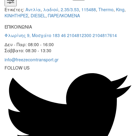
Ετικέτες:
Αντλία
,
λαδιού
,
2.35/3.53
,
115488
,
Thermo
,
King
,
KΙΝΗΤΗΡΕΣ
,
DIESEL
,
ΠΑΡΕΛΚΟΜΕΝΑ
ΕΠΙΚΟΙΝΩΝΙΑ
Φλωρίνης 9, Μοσχάτο 183 46
2104812300
2104817614
Δευ - Παρ: 08:00 - 16:00
Σάββατο: 08:30 - 13:30
info@freezecomtransport.gr
FOLLOW US