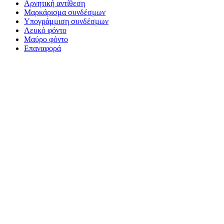
Αρνητική αντίθεση
Μαρκάρισμα συνδέσμων
Υπογράμμιση συνδέσμων
Λευκό φόντο
Μαύρο φόντο
Επαναφορά