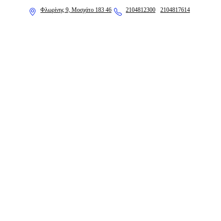
Φλωρίνης 9, Μοσχάτο 183 46
2104812300
2104817614