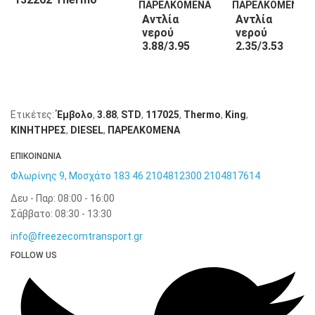
King
Αντλία
Αντλία
νερού
νερού
3.88/3.95
2.35/3.53
132263
130508
Thermo
Thermo
King
King
Ετικέτες:
Έμβολο
,
3.88
,
STD
,
117025
,
Thermo
,
King
,
KΙΝΗΤΗΡΕΣ
,
DIESEL
,
ΠΑΡΕΛΚΟΜΕΝΑ
ΕΠΙΚΟΙΝΩΝΙΑ
Φλωρίνης 9, Μοσχάτο 183 46
2104812300
2104817614
Δευ - Παρ: 08:00 - 16:00
Σάββατο: 08:30 - 13:30
info@freezecomtransport.gr
FOLLOW US