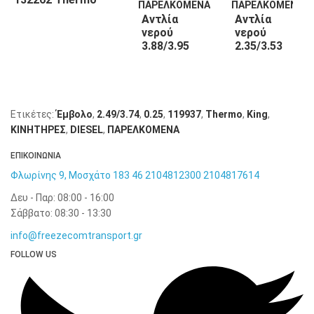
King
Αντλία
Αντλία
νερού
νερού
3.88/3.95
2.35/3.53
132263
130508
Thermo
Thermo
King
King
Ετικέτες:
Έμβολο
,
2.49/3.74
,
0.25
,
119937
,
Thermo
,
King
,
KΙΝΗΤΗΡΕΣ
,
DIESEL
,
ΠΑΡΕΛΚΟΜΕΝΑ
ΕΠΙΚΟΙΝΩΝΙΑ
Φλωρίνης 9, Μοσχάτο 183 46
2104812300
2104817614
Δευ - Παρ: 08:00 - 16:00
Σάββατο: 08:30 - 13:30
info@freezecomtransport.gr
FOLLOW US