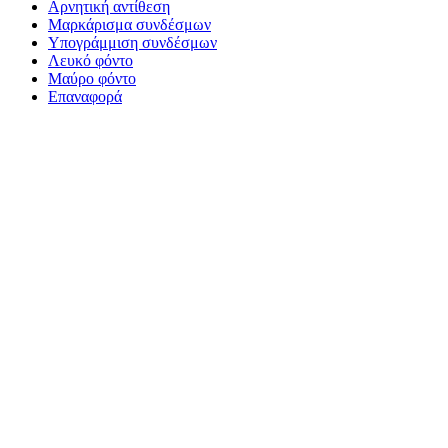
Αρνητική αντίθεση
Μαρκάρισμα συνδέσμων
Υπογράμμιση συνδέσμων
Λευκό φόντο
Μαύρο φόντο
Επαναφορά